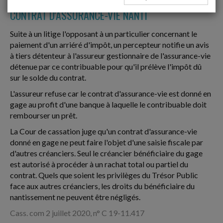
CONTRAT D'ASSURANCE-VIE NANTI
Suite à un litige l'opposant à un particulier concernant le
paiement d'un arriéré d'impôt, un percepteur notifie un avis
à tiers détenteur à l'assureur gestionnaire de l'assurance-vie
détenue par ce contribuable pour qu'il prélève l'impôt dû
sur le solde du contrat.
L'assureur refuse car le contrat d'assurance-vie est donné en
gage au profit d'une banque à laquelle le contribuable doit
rembourser un prêt.
La Cour de cassation juge qu'un contrat d'assurance-vie
donné en gage ne peut faire l'objet d'une saisie fiscale par
d'autres créanciers. Seul le créancier bénéficiaire du gage
est autorisé à procéder à un rachat total ou partiel du
contrat. Quels que soient les privilèges du Trésor Public
face aux autres créanciers, les droits du bénéficiaire du
nantissement ne peuvent être négligés.
Cass. com 2 juillet 2020, n° C 19-11.417