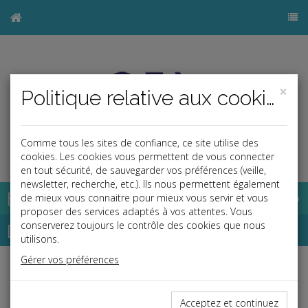
×
Politique relative aux cookies
Comme tous les sites de confiance, ce site utilise des
j
cookies. Les cookies vous permettent de vous connecter
en tout sécurité, de sauvegarder vos préférences (veille,
newsletter, recherche, etc.). Ils nous permettent également
Base documentaire
de mieux vous connaitre pour mieux vous servir et vous
proposer des services adaptés à vos attentes. Vous
Dépêches
conserverez toujours le contrôle des cookies que nous
utilisons.
Gérer vos préférences
j
a
b
Fiscal TPE
Date: 2020-07-29
Acceptez et continuez