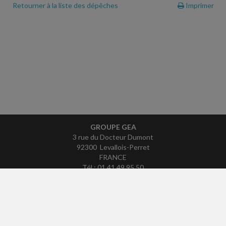
Retourner à la liste des dépêches
Imprimer
GROUPE GEA
3 rue du Docteur Dumont
92300 Levallois-Perret
FRANCE
Tél : 01 41 49 95 50
ACCUEIL
PLAN