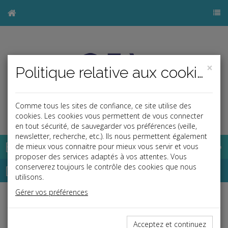
×
Politique relative aux cookies
Comme tous les sites de confiance, ce site utilise des
j
cookies. Les cookies vous permettent de vous connecter
en tout sécurité, de sauvegarder vos préférences (veille,
newsletter, recherche, etc.). Ils nous permettent également
Base documentaire
de mieux vous connaitre pour mieux vous servir et vous
proposer des services adaptés à vos attentes. Vous
Dépêches
conserverez toujours le contrôle des cookies que nous
utilisons.
Gérer vos préférences
j
a
b
Social, Paye
Date: 2020-12-22
Acceptez et continuez