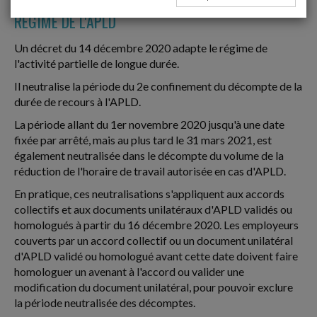
RÉGIME DE L'APLD
Un décret du 14 décembre 2020 adapte le régime de
l'activité partielle de longue durée.
Il neutralise la période du 2e confinement du décompte de la
durée de recours à l'APLD.
La période allant du 1er novembre 2020 jusqu'à une date
fixée par arrêté, mais au plus tard le 31 mars 2021, est
également neutralisée dans le décompte du volume de la
réduction de l'horaire de travail autorisée en cas d'APLD.
En pratique, ces neutralisations s'appliquent aux accords
collectifs et aux documents unilatéraux d'APLD validés ou
homologués à partir du 16 décembre 2020. Les employeurs
couverts par un accord collectif ou un document unilatéral
d'APLD validé ou homologué avant cette date doivent faire
homologuer un avenant à l'accord ou valider une
modification du document unilatéral, pour pouvoir exclure
la période neutralisée des décomptes.