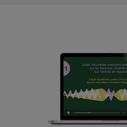
inappropriés à l'encontre de trois travailleurs han
Fiscal TPE
-
28/07/2026
FACTURATION ÉLECTRONIQUE : LA TOLÉRAN
Dans un récent communiqué de presse, le Gouver
réforme de la facturation électronique au 1 À cett
Vie des affaires
-
28/07/2026
RÉVISION DES BAUX COMMERCIAUX ET PROFE
PREMIER TRIMESTRE 2026 ONT ÉTÉ PUBLIÉS
Les indices de référence des baux commerciaux et 
commerciaux (ILC), l'indice du coût de la construct
Fiscal TPE
-
27/07/2026
MÉCÉNAT : UNE RÉDUCTION D'IMPÔT LIMITÉ
La loi visant à réduire l'impact environnemental de 
réduction d'impôt mécénat. Désormais, les entrep