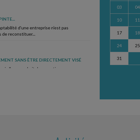
03
04
INTE...
10
11
ptabilité d'une entreprise n'est pas
17
18
s de reconstituer...
24
25
31
LEMENT SANS ÊTRE DIRECTEMENT VISÉ
 qui elle reprochait des « pratiques
 service du personnel,...
 DEMANDER LA DISSOLUTION D'UNE
é de société civile immobilière (SCI)
sement des parts...