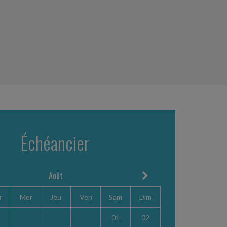
Échéancier
Août
r
Mer
Jeu
Ven
Sam
Dim
01
02