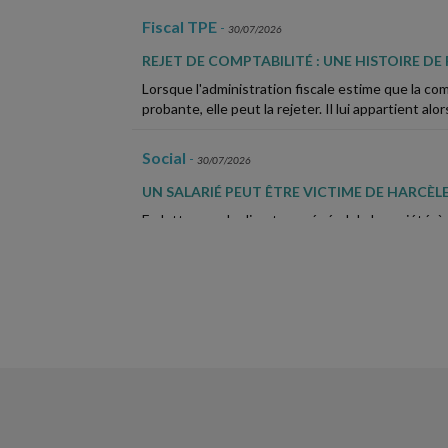
Fiscal TPE
-
30/07/2026
REJET DE COMPTABILITÉ : UNE HISTOIRE DE P
Lorsque l'administration fiscale estime que la com
probante, elle peut la rejeter. Il lui appartient alor
Social
-
30/07/2026
UN SALARIÉ PEUT ÊTRE VICTIME DE HARCÈ
En lutte avec le directeur général de la société, à
managériales toxiques » à l'égard des salariées du
Vie des affaires
-
30/07/2026
LE CRÉANCIER D'UN ASSOCIÉ NE PEUT PAS
SOCIÉTÉ POUR JUSTES MOTIFS
Dans une affaire récente, le créancier d'un associ
bénéficie, en garantie de sa créance, d'un nantis
Vie des affaires
-
29/07/2026