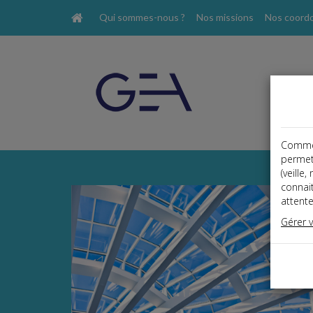
Qui sommes-nous ?
Nos missions
Nos coord
Comme t
permet
(veille
connai
attente
Gérer 