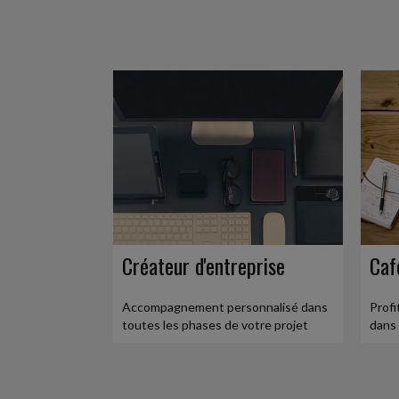
BILAN 2025 DE LA DGCCRF POUR UNE CON
La direction générale de la concurrence, de la c
(DGCCRF) vient de publier le bilan 2025 de ses act
Fiscal TPE
-
29/07/2026
PILIER 2 : UN DÉLAI SUPPLÉMENTAIRE POUR
Dans le cadre de l'imposition minimale des groupes
pour tenir compte des difficultés rencontrées par 
Social
-
29/07/2026
AVANTAGES GARANTIS AUX SALARIÉS ÉLUS 
Créateur d'entreprise
Caf
Une loi du 22 décembre 2025 a créé un statut de l'él
l'exercice d'un mandat d'élu local avec la vie profe
Accompagnement personnalisé dans
Profi
toutes les phases de votre projet
dans 
Social
-
28/07/2026
SANCTIONNER DES PROPOS INAPPROPRIÉS 
Un salarié avait été licencié pour faute grave pa