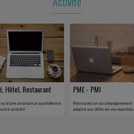
Activité
SOMMATION PLUS DURABLE
onsommation et de la répression des fraudes
ions en faveur...
 LA DÉCLARATION GIR
 multinationaux (réforme dite « Pilier 2 »), et
les...
MUNICIPAUX EN CAS D'ABSENCE
é, Hôtel, Restaurant
PME - PMI
u local afin de faciliter la conciliation de
ssionnelle...
tez d'une assistance quotidienne
Retrouvez un accompagnement
votre activité
adapté aux défis de vos marchés
D'UN SALARIÉ
r son employeur après avoir tenu des propos