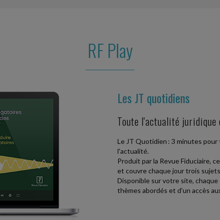
dicapés...
RF Play
CE EST DE MISE
nement confirme l'entrée en vigueur de la
e date, toutes...
Les JT quotidiens
SSIONNELS : LES INDICES POUR LE
Toute l'actualité juridique
professionnels, à savoir l'indice des loyers
Le JT Quotidien : 3 minutes pour t
ion (ICC)...
l'actualité.
Produit par la Revue Fiduciaire, c
et couvre chaque jour trois sujets c
Disponible sur votre site, chaqu
E POUR LA MODE « ULTRA-EXPRESS »
thèmes abordés et d'un accès aux
l'industrie textile restreint le bénéfice de la
rises...