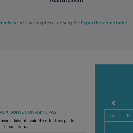
mmissariat
aux comptes et de son pôle
Expertise comptable
.
VAUX QUI NE CONVAINC PAS
Lun
Ma
ravaux doivent avoir été effectués par le
 d'imposition...