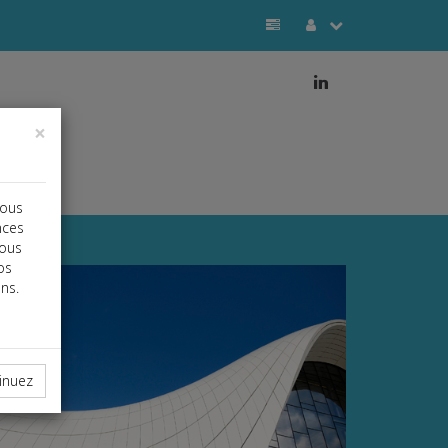
j
×
vous
nces
vous
os
ns.
inuez