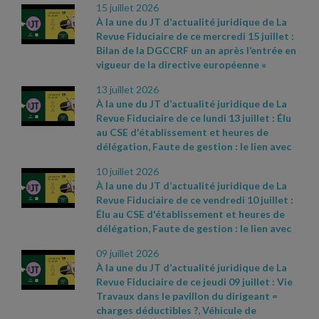
2019
- CAA Nantes n° 25NT01912 du 23
électrification
- Cass. soc. 24 juin 2026, n°
15 juillet 2026
conservent, Rénovation énergétique :
juin 2026
25
- 11109 D
À la une du JT d’actualité juridique de La
prison ferme pour un gérant coupable de
Revue Fiduciaire de ce mercredi 15 juillet :
pratiques frauduleuses. Sources et
Bilan de la DGCCRF un an après l’entrée en
références par ordre d’apparition à l’écran
vigueur de la directive européenne «
:
- Loi n° 2026
- 534 du 25 juin 2026 relative
accessibilité », Impôts : les retards se
à la lutte contre les fraudes sociales et
13 juillet 2026
paient, Employeur informé d'un accident
fiscales
- Décret 2026
- 544 du 25 juin 2026,
À la une du JT d’actualité juridique de La
du travail après envoi de la lettre de
JO du 27
-
Revue Fiduciaire de ce lundi 13 juillet : Élu
licenciement. Sources et références par
https://www.economie.gouv.fr/dgccrf/actualite
au CSE d'établissement et heures de
ordre d’apparition à l’écran :
-
- dgccrf/renovation
- energetique
- le
-
délégation, Faute de gestion : le lien avec
https://www.economie.gouv.fr/dgccrf/actualite
gerant
- dune
- societe
- aux
- pratiques
-
l’insuffisance d’actif doit être démontré,
- dgccrf/accessibilite
- un
- apres
- lentree
frauduleuses
- condamne
- une
- peine
- de
10 juillet 2026
Emballages : une nouvelle taxe pour les
- en
- vigueur
- de
- la
- directive
-
- prison
- ferme
À la une du JT d’actualité juridique de La
boulangeries ? Sources et références par
europeenne
- bilan
- de
- laction
- de
- la
-
Revue Fiduciaire de ce vendredi 10 juillet :
ordre d’apparition à l’écran :
-
dgccrf
- Fiche pratique Bercy infos
Élu au CSE d'établissement et heures de
Communiqué de presse du ministère de
Particuliers du 18 juin 2026
- Cass. soc. 3
délégation, Faute de gestion : le lien avec
l’Économie du 30 juin 2026, n° 850
-
juin 2026, n° 25
- 12335 D
l’insuffisance d’actif doit être démontré,
https://www.proconnect.gouv.fr/
- Cass.
09 juillet 2026
Emballages : une nouvelle taxe pour les
soc. 24 juin 2026, n° 24
- 22792 FSB
À la une du JT d’actualité juridique de La
boulangeries ? Sources et références par
Revue Fiduciaire de ce jeudi 09 juillet : Vie
ordre d’apparition à l’écran :
- Cass. soc. 28
Travaux dans le pavillon du dirigeant =
mai 2026, n° 24
- 17361 FSB
- Cass. com., 20
charges déductibles ?, Véhicule de
mai 2026, n° 25
- 14635
- Réponse