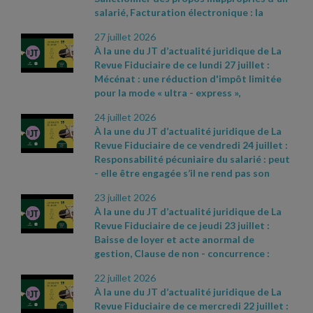
:
-
salarié, Facturation électronique : la
https://www.economie.gouv.fr/dgccrf/actualite
tolérance est de mise, Révision des baux
- dgccrf/bilan
- 2025
- de
- la
- dgccrf
- pour
27 juillet 2026
commerciaux et professionnels : les
- une
- consommation
- plus
- durable
- des
À la une du JT d’actualité juridique de La
indices pour le premier trimestre 2026 ont
- avancees
- concretes
- au
- service
- des
-
Revue Fiduciaire de ce lundi 27 juillet :
été publiés. Sources et références par
consommateurs
- et
- de
- la
-
Mécénat : une réduction d'impôt limitée
ordre d’apparition à l’écran :
- Cass. soc. 8
Communiqué de presse du Gouvernement
pour la mode « ultra
- express »,
juillet 2026, n° 24
- 22696 D
- Communiqué
du 8 juillet 2026, n° 887
- Décret 2026
- 544
Reconduction de l’aide exceptionnelle
de presse du ministère de l’Action et des
du 25 juin 2026, JO du 27
24 juillet 2026
carburant pour les entreprises de
Comptes publics du 11 juillet 2026, n° 898
-
À la une du JT d’actualité juridique de La
transport, Un CDD de remplacement avec
https://www.insee.fr/fr/statistiques/9009677
Revue Fiduciaire de ce vendredi 24 juillet :
une clause de rupture anticipée est un CDI.
;
Responsabilité pécuniaire du salarié : peut
Sources et références par ordre
https://www.insee.fr/fr/statistiques/9009681
- elle être engagée s’il ne rend pas son
d’apparition à l’écran :
- Loi n° 2026
- 602
;
matériel professionnel à la fin de son
du 8 juillet 2026 visant à réduire l'impact
https://www.insee.fr/fr/statistiques/9009670
23 juillet 2026
contrat ?, Convention réglementée : pas
environnemental de l'industrie textile
À la une du JT d’actualité juridique de La
de réparation sans préjudice démontré,
(article 3)
- Décret n° 2026
- 591 du 3
Revue Fiduciaire de ce jeudi 23 juillet :
Plus
- value immobilière : une exonération
juillet 2026 relatif au deuxième dispositif
Baisse de loyer et acte anormal de
pas systématique. Sources et références
d'aides exceptionnelles attribuées aux
gestion, Clause de non
- concurrence :
par ordre d’apparition à l’écran :
- Cass.
entreprises de transport public routier
même pendant la crise sanitaire du Covid
-
soc. 24 juin 2026, n° 24
- 19577 D
- Cass.
https://www.legifrance.gouv.fr/jorf/id/JORFT
22 juillet 2026
19, l’employeur devait y renoncer dans le
com., 17 juin 2026, n°25
- 13855
- CAA
- Cass. soc. 17 juin 2026, n° 25
- 13725 D
À la une du JT d’actualité juridique de La
délai prévu, Procédures de l’INPI : ce qui
Versailles n° 24VE00969 du 4 juin 2026
Revue Fiduciaire de ce mercredi 22 juillet :
change depuis le 2 juillet 2026. Sources et