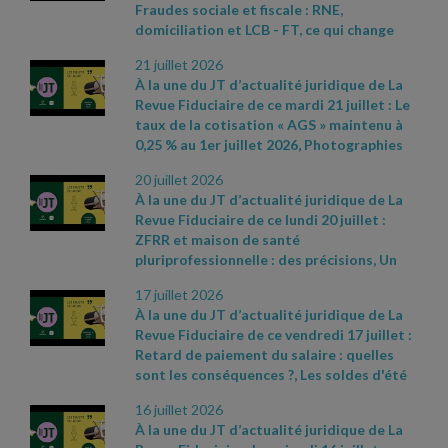
Fraudes sociale et fiscale : RNE,
références par ordre d’apparition à l’écran
domiciliation et LCB
- FT, ce qui change
:
- CAA Bordeaux n° 24BX01031 du 21 mai
pour les entreprises, Réduction d'impôt «
2026
- Cass. soc. 1er juillet 2026, n° 25
-
21 juillet 2026
Madelin » : un apport en compte courant
10960 FSB
- décret n° 2026
- 576 du 30 juin
À la une du JT d’actualité juridique de La
ne suffit pas, Salarié travaillant pendant
2026 portant diverses mesures
Revue Fiduciaire de ce mardi 21 juillet : Le
un arrêt maladie à son initiative : pas de
d'harmonisation, de simplification et de
taux de la cotisation « AGS » maintenu à
droit à réparation automatique. Sources
modernisation des procédures de
0,25 % au 1er juillet 2026, Photographies
et références par ordre d’apparition à
l'Institut national de la propriété
pour le e
- commerce : TVA à 20 %,
l’écran :
- Loi 2026
- 534, du 25 juin 2026, JO
industrielle – actualité INPI du 1er juillet
20 juillet 2026
Conditions générales : la preuve de leur
du 26
- CAA Paris n° 24PA00639 du 29 mai
2026
À la une du JT d’actualité juridique de La
remise au client reste indispensable.
2026
- Cass. soc. 1er juillet 2026, n° 25
-
Revue Fiduciaire de ce lundi 20 juillet :
Sources et références par ordre
15732 FSB
ZFRR et maison de santé
d’apparition à l’écran :
- https://www.ags
-
pluriprofessionnelle : des précisions, Un
garantie
- salaires.org/a
- la
- une/chiffres
-
guide sur la décarbonation des
cles
- CAA Versailles n° 24VE00166 du 4
17 juillet 2026
entreprises industrielles, L’employeur
juin 2026
- Cass. com. 17 juin 2026, n°24
-
À la une du JT d’actualité juridique de La
manque
- t
- il à son obligation de
22736
Revue Fiduciaire de ce vendredi 17 juillet :
reclassement lorsqu'il recrute en CDD
Retard de paiement du salaire : quelles
après un licenciement économique ?
sont les conséquences ?, Les soldes d'été
Sources et références par ordre
2026 sont prolongés, Pêche au homard :
d’apparition à l’écran :
- Réponse
16 juillet 2026
quand l’administration rate sa prise.
ministérielle Maurey n°07618, JO Sénat du
À la une du JT d’actualité juridique de La
Sources et références par ordre
14 mai 2026
- Guide pratique pour les