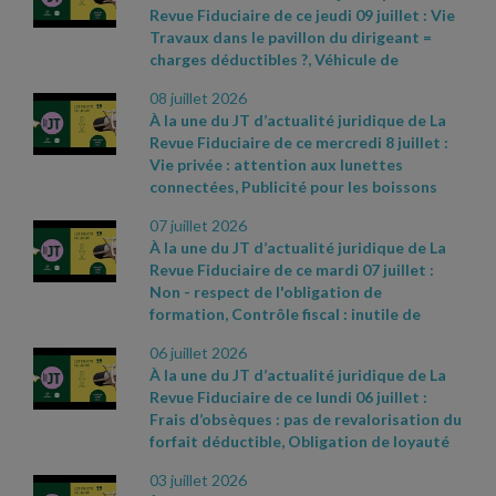
Revue Fiduciaire de ce jeudi 09 juillet : Vie
ordre d’apparition à l’écran :
- Cass. soc. 28
Travaux dans le pavillon du dirigeant =
mai 2026, n° 24
- 17361 FSB
- Cass. com., 20
charges déductibles ?, Véhicule de
mai 2026, n° 25
- 14635
- Réponse
fonction et rupture du contrat de travail,
ministérielle Allisio n° 5572, JO Assemblée
08 juillet 2026
Prescription de l'action en réparation d'un
nationale du 9 juin 2026
À la une du JT d’actualité juridique de La
abus de majorité : quel point de départ ?
Revue Fiduciaire de ce mercredi 8 juillet :
Sources et références par ordre
Vie privée : attention aux lunettes
d’apparition à l’écran :
- CAA Versailles n°
connectées, Publicité pour les boissons
24VE01416 du 4 juin 2026
- Cass. soc., 3
alcooliques : TVA désormais déductible,
juin 2026, n° 25
- 11373 FSD (3e moyen)
-
07 juillet 2026
Dénonciation d'un harcèlement moral
Cass. com., 6 mai 2026, n° 25
- 11498
À la une du JT d’actualité juridique de La
Sources et références par ordre
Revue Fiduciaire de ce mardi 07 juillet :
d’apparition à l’écran :
- Actualités de la
Non
- respect de l'obligation de
CNIL du 11 mai 2026 – « Les lunettes
formation, Contrôle fiscal : inutile de
connectées : la CNIL appelle à la vigilance »
détailler les difficultés rencontrées, Droit
- Actualité BOI du 17 juin 2026
- Cass. soc.
06 juillet 2026
de rétractation : allègement des
10 juin 2026, n° 24
- 20871 D
À la une du JT d’actualité juridique de La
sanctions pénales. Sources et références
Revue Fiduciaire de ce lundi 06 juillet :
par ordre d’apparition à l’écran :
- Réponse
Frais d’obsèques : pas de revalorisation du
ministérielle Aviragnet n° 4213, JO
forfait déductible, Obligation de loyauté
Assemblée nationale du 12 mai 2026
-
du gérant : une interdiction stricte, La
Cass. com. 17 juin 2026 n° 25
- 13855
-
03 juillet 2026
canicule peut justifier le recours à
www.travail
- emploi.gouv.fr, fiche «