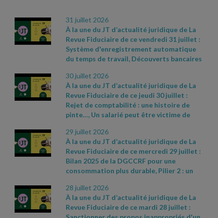
ARCHIVES
31 juillet 2026
À la une du JT d’actualité juridique de La
Revue Fiduciaire de ce vendredi 31 juillet :
Système d'enregistrement automatique
du temps de travail, Découverts bancaires
consentis aux professionnels : taux
30 juillet 2026
d'intérêt en légère baisse, Revenus
À la une du JT d’actualité juridique de La
fonciers : une facture de travaux qui ne
Revue Fiduciaire de ce jeudi 30 juillet :
convainc pas. Sources et références par
Rejet de comptabilité : une histoire de
ordre d’apparition à l’écran :
- CAA
pinte…, Un salarié peut être victime de
Marseille n° 24MA03292 du 28 mai 2026
-
harcèlement sans être directement visé,
Cass. soc. 8 juillet 2026, n° 24
- 17481 D
-
29 juillet 2026
Le créancier d'un associé ne peut pas
Cass civ., 3e ch., 11 juin 2026, n° 24
- 19326
-
À la une du JT d’actualité juridique de La
demander la dissolution d’une société
Cass. soc. 17 juin 2026, n° 24
- 21533 FD
-
Revue Fiduciaire de ce mercredi 29 juillet :
pour justes motifs. Sources et références
Avis relatif à l'application des articles L.
Bilan 2025 de la DGCCRF pour une
par ordre d’apparition à l’écran :
- CAA
314
- 6 du code de la consommation et L.
consommation plus durable, Pilier 2 : un
Marseille n° 24MA03292 du 28 mai 2026
-
313
- 5
- 1 du code monétaire et financier
délai supplémentaire pour la déclaration
Cass. soc. 8 juillet 2026, n° 24
- 17481 D
-
concernant l'usure du 26 juin 2026, JO du
28 juillet 2026
GIR, Avantages garantis aux salariés élus
Cass civ., 3e ch., 11 juin 2026, n° 24
- 19326
28, texte 53
- CAA Lyon n° 25LY02478 du 30
À la une du JT d’actualité juridique de La
municipaux en cas d'absence. Sources et
juin 2026
Revue Fiduciaire de ce mardi 28 juillet :
références par ordre d’apparition à l’écran
Sanctionner des propos inappropriés d'un