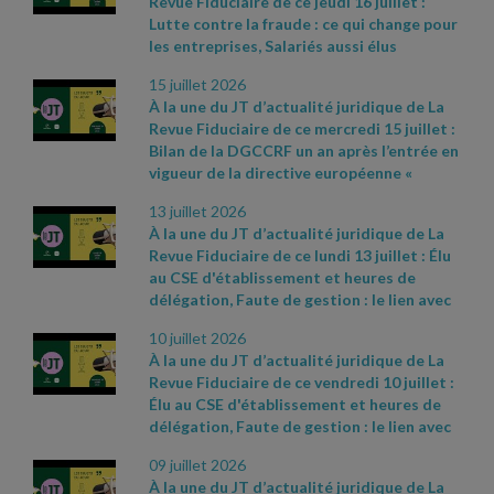
Revue Fiduciaire de ce jeudi 16 juillet :
d’apparition à l’écran :
- Cass. soc. 17 juin
dirigeants de TPE, PME et ETI
Lutte contre la fraude : ce qui change pour
2026, n° 24
- 18286 FD
- Article L. 310
- 3 du
industrielles : 5 étapes clés pour engager
les entreprises, Salariés aussi élus
code de commerce et arrêté du 27 mai
et réussir votre décarbonation et votre
municipaux : avantages sociaux qu'ils
2019
- CAA Nantes n° 25NT01912 du 23
électrification
- Cass. soc. 24 juin 2026, n°
15 juillet 2026
conservent, Rénovation énergétique :
juin 2026
25
- 11109 D
À la une du JT d’actualité juridique de La
prison ferme pour un gérant coupable de
Revue Fiduciaire de ce mercredi 15 juillet :
pratiques frauduleuses. Sources et
Bilan de la DGCCRF un an après l’entrée en
références par ordre d’apparition à l’écran
vigueur de la directive européenne «
:
- Loi n° 2026
- 534 du 25 juin 2026 relative
accessibilité », Impôts : les retards se
à la lutte contre les fraudes sociales et
13 juillet 2026
paient, Employeur informé d'un accident
fiscales
- Décret 2026
- 544 du 25 juin 2026,
À la une du JT d’actualité juridique de La
du travail après envoi de la lettre de
JO du 27
-
Revue Fiduciaire de ce lundi 13 juillet : Élu
licenciement. Sources et références par
https://www.economie.gouv.fr/dgccrf/actualite
au CSE d'établissement et heures de
ordre d’apparition à l’écran :
-
- dgccrf/renovation
- energetique
- le
-
délégation, Faute de gestion : le lien avec
https://www.economie.gouv.fr/dgccrf/actualite
gerant
- dune
- societe
- aux
- pratiques
-
l’insuffisance d’actif doit être démontré,
- dgccrf/accessibilite
- un
- apres
- lentree
frauduleuses
- condamne
- une
- peine
- de
10 juillet 2026
Emballages : une nouvelle taxe pour les
- en
- vigueur
- de
- la
- directive
-
- prison
- ferme
À la une du JT d’actualité juridique de La
boulangeries ? Sources et références par
europeenne
- bilan
- de
- laction
- de
- la
-
Revue Fiduciaire de ce vendredi 10 juillet :
ordre d’apparition à l’écran :
-
dgccrf
- Fiche pratique Bercy infos
Élu au CSE d'établissement et heures de
Communiqué de presse du ministère de
Particuliers du 18 juin 2026
- Cass. soc. 3
délégation, Faute de gestion : le lien avec
l’Économie du 30 juin 2026, n° 850
-
juin 2026, n° 25
- 12335 D
l’insuffisance d’actif doit être démontré,
https://www.proconnect.gouv.fr/
- Cass.
09 juillet 2026
Emballages : une nouvelle taxe pour les
soc. 24 juin 2026, n° 24
- 22792 FSB
À la une du JT d’actualité juridique de La
boulangeries ? Sources et références par