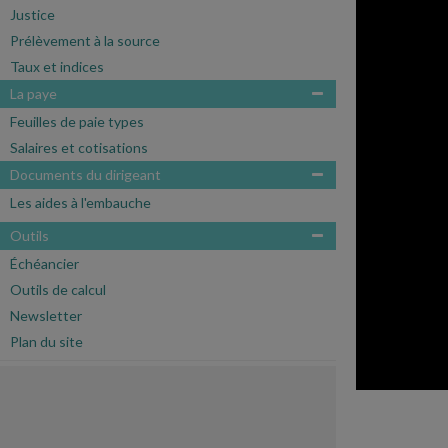
Justice
Prélèvement à la source
Taux et indices
La paye
Feuilles de paie types
Salaires et cotisations
Documents du dirigeant
Les aides à l'embauche
Outils
Échéancier
Outils de calcul
Newsletter
Plan du site
ARCHIVES