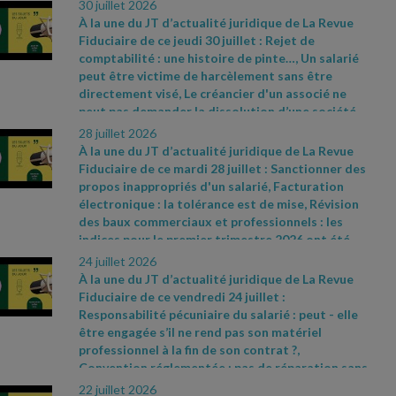
30 juillet 2026
À la une du JT d’actualité juridique de La Revue
Fiduciaire de ce jeudi 30 juillet : Rejet de
comptabilité : une histoire de pinte…, Un salarié
peut être victime de harcèlement sans être
directement visé, Le créancier d'un associé ne
peut pas demander la dissolution d’une société
pour justes motifs. Sources et références par
28 juillet 2026
ordre d’apparition à l’écran :
- CAA Marseille n°
À la une du JT d’actualité juridique de La Revue
24MA03292 du 28 mai 2026
- Cass. soc. 8 juillet
Fiduciaire de ce mardi 28 juillet : Sanctionner des
2026, n° 24
- 17481 D
- Cass civ., 3e ch., 11 juin
propos inappropriés d'un salarié, Facturation
2026, n° 24
- 19326
électronique : la tolérance est de mise, Révision
des baux commerciaux et professionnels : les
indices pour le premier trimestre 2026 ont été
publiés. Sources et références par ordre
24 juillet 2026
d’apparition à l’écran :
- Cass. soc. 8 juillet 2026,
À la une du JT d’actualité juridique de La Revue
n° 24
- 22696 D
- Communiqué de presse du
Fiduciaire de ce vendredi 24 juillet :
ministère de l’Action et des Comptes publics du
Responsabilité pécuniaire du salarié : peut
- elle
11 juillet 2026, n° 898
-
être engagée s’il ne rend pas son matériel
https://www.insee.fr/fr/statistiques/9009677 ;
professionnel à la fin de son contrat ?,
https://www.insee.fr/fr/statistiques/9009681 ;
Convention réglementée : pas de réparation sans
https://www.insee.fr/fr/statistiques/9009670
préjudice démontré, Plus
- value immobilière : une
22 juillet 2026