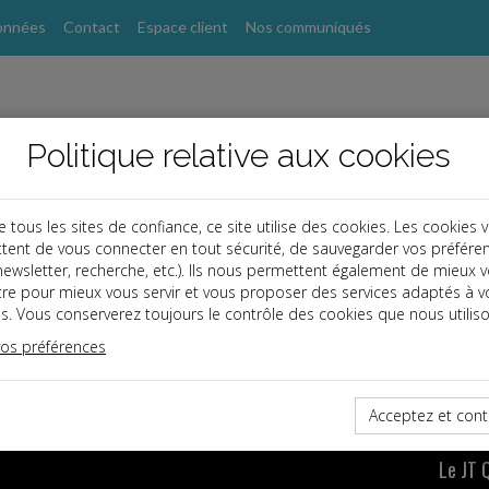
onnées
Contact
Espace client
Nos communiqués
Politique relative aux cookies
ous les sites de confiance, ce site utilise des cookies. Les cookies 
tent de vous connecter en tout sécurité, de sauvegarder vos préfére
, newsletter, recherche, etc.). Ils nous permettent également de mieux 
tre pour mieux vous servir et vous proposer des services adaptés à v
ute l'actualité juridique en vidéo avec le JT Quotidie
s. Vous conserverez toujours le contrôle des cookies que nous utiliso
vos préférences
rf.com
Acceptez et cont
Le JT 