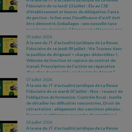
n° 2026
- 534 du 25 juin 2026 relative à la lutte
Fiduciaire de ce lundi 13 juillet : Élu au CSE
contre les fraudes sociales et fiscales
- Décret
d'établissement et heures de délégation, Faute
2026
- 544 du 25 juin 2026, JO du 27
-
de gestion : le lien avec l’insuffisance d’actif doit
https://www.economie.gouv.fr/dgccrf/actualites
-
être démontré, Emballages : une nouvelle taxe
dgccrf/renovation
- energetique
- le
- gerant
-
pour les boulangeries ? Sources et références par
dune
- societe
- aux
- pratiques
- frauduleuses
-
ordre d’apparition à l’écran :
- Communiqué de
09 juillet 2026
condamne
- une
- peine
- de
- prison
- ferme
presse du ministère de l’Économie du 30 juin
À la une du JT d’actualité juridique de La Revue
2026, n° 850
- https://www.proconnect.gouv.fr/
-
Fiduciaire de ce jeudi 09 juillet : Vie Travaux dans
Cass. soc. 24 juin 2026, n° 24
- 22792 FSB
le pavillon du dirigeant = charges déductibles ?,
Véhicule de fonction et rupture du contrat de
travail, Prescription de l'action en réparation
d'un abus de majorité : quel point de départ ?
Sources et références par ordre d’apparition à
07 juillet 2026
l’écran :
- CAA Versailles n° 24VE01416 du 4 juin
À la une du JT d’actualité juridique de La Revue
2026
- Cass. soc., 3 juin 2026, n° 25
- 11373 FSD (3e
Fiduciaire de ce mardi 07 juillet : Non
- respect de
moyen)
- Cass. com., 6 mai 2026, n° 25
- 11498
l'obligation de formation, Contrôle fiscal : inutile
de détailler les difficultés rencontrées, Droit de
rétractation : allègement des sanctions pénales.
Sources et références par ordre d’apparition à
l’écran :
- Réponse ministérielle Aviragnet n° 4213,
03 juillet 2026
JO Assemblée nationale du 12 mai 2026
- Cass.
À la une du JT d’actualité juridique de La Revue