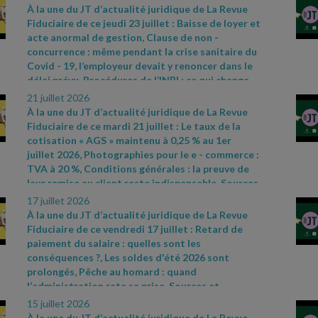
références par ordre d’apparition à l’écran :
- Loi
À la une du JT d’actualité juridique de La Revue
n° 2026
- 602 du 8 juillet 2026 visant à réduire
Fiduciaire de ce jeudi 23 juillet : Baisse de loyer et
l'impact environnemental de l'industrie textile
acte anormal de gestion, Clause de non
-
(article 3)
- Décret n° 2026
- 591 du 3 juillet 2026
concurrence : même pendant la crise sanitaire du
relatif au deuxième dispositif d'aides
Covid
- 19, l’employeur devait y renoncer dans le
exceptionnelles attribuées aux entreprises de
délai prévu, Procédures de l’INPI : ce qui change
transport public routier
depuis le 2 juillet 2026. Sources et références par
21 juillet 2026
https://www.legifrance.gouv.fr/jorf/id/JORFTEXT0000543869
ordre d’apparition à l’écran :
- CAA Bordeaux n°
À la une du JT d’actualité juridique de La Revue
- Cass. soc. 17 juin 2026, n° 25
- 13725 D
24BX01031 du 21 mai 2026
- Cass. soc. 1er juillet
Fiduciaire de ce mardi 21 juillet : Le taux de la
2026, n° 25
- 10960 FSB
- décret n° 2026
- 576 du
cotisation « AGS » maintenu à 0,25 % au 1er
30 juin 2026 portant diverses mesures
juillet 2026, Photographies pour le e
- commerce :
d'harmonisation, de simplification et de
TVA à 20 %, Conditions générales : la preuve de
modernisation des procédures de l'Institut
leur remise au client reste indispensable. Sources
national de la propriété industrielle – actualité
et références par ordre d’apparition à l’écran :
-
17 juillet 2026
INPI du 1er juillet 2026
https://www.ags
- garantie
- salaires.org/a
- la
-
À la une du JT d’actualité juridique de La Revue
une/chiffres
- cles
- CAA Versailles n° 24VE00166
Fiduciaire de ce vendredi 17 juillet : Retard de
du 4 juin 2026
- Cass. com. 17 juin 2026, n°24
-
paiement du salaire : quelles sont les
22736
conséquences ?, Les soldes d'été 2026 sont
prolongés, Pêche au homard : quand
l’administration rate sa prise. Sources et
références par ordre d’apparition à l’écran :
-
15 juillet 2026
Cass. soc. 17 juin 2026, n° 24
- 18286 FD
- Article L.
À la une du JT d’actualité juridique de La Revue