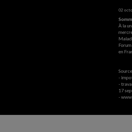
02 oct
Somma
À la un
mercre
Maladi
Forum 
en Fra
Sources
- impo
- trava
17 se
- www