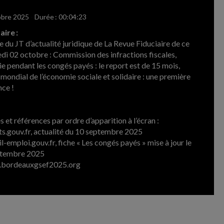
obre 2025
-
Durée : 00:04:23
ire :
e du JT d’actualité juridique de La Revue Fiduciaire de ce
di 02 octobre : Commission des infractions fiscales,
e pendant les congés payés : le report est de 15 mois,
mondial de l’économie sociale et solidaire : une première
nce !
 et références par ordre d’apparition à l’écran :
ts.gouv.fr, actualité du 10 septembre 2025
il-emploi.gouv.fr, fiche « Les congés payés » mise à jour le
ptembre 2025
.bordeauxgsef2025.org