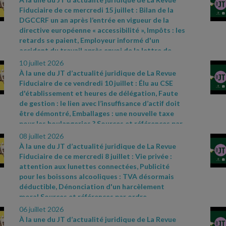
310
- 3 du code de commerce et arrêté du 27 mai
Fiduciaire de ce mercredi 15 juillet : Bilan de la
2019
- CAA Nantes n° 25NT01912 du 23 juin 2026
DGCCRF un an après l’entrée en vigueur de la
directive européenne « accessibilité », Impôts : les
retards se paient, Employeur informé d'un
accident du travail après envoi de la lettre de
licenciement. Sources et références par ordre
10 juillet 2026
d’apparition à l’écran :
-
À la une du JT d’actualité juridique de La Revue
https://www.economie.gouv.fr/dgccrf/actualites
-
Fiduciaire de ce vendredi 10 juillet : Élu au CSE
dgccrf/accessibilite
- un
- apres
- lentree
- en
-
d'établissement et heures de délégation, Faute
vigueur
- de
- la
- directive
- europeenne
- bilan
-
de gestion : le lien avec l’insuffisance d’actif doit
de
- laction
- de
- la
- dgccrf
- Fiche pratique
être démontré, Emballages : une nouvelle taxe
Bercy infos Particuliers du 18 juin 2026
- Cass.
pour les boulangeries ? Sources et références par
soc. 3 juin 2026, n° 25
- 12335 D
ordre d’apparition à l’écran :
- Cass. soc. 28 mai
08 juillet 2026
2026, n° 24
- 17361 FSB
- Cass. com., 20 mai 2026,
À la une du JT d’actualité juridique de La Revue
n° 25
- 14635
- Réponse ministérielle Allisio n°
Fiduciaire de ce mercredi 8 juillet : Vie privée :
5572, JO Assemblée nationale du 9 juin 2026
attention aux lunettes connectées, Publicité
pour les boissons alcooliques : TVA désormais
déductible, Dénonciation d'un harcèlement
moral Sources et références par ordre
d’apparition à l’écran :
- Actualités de la CNIL du
06 juillet 2026
11 mai 2026 – « Les lunettes connectées : la CNIL
À la une du JT d’actualité juridique de La Revue