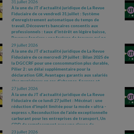
31 juillet 2026
À la une du JT d’actualité juridique de La Revue
Fiduciaire de ce vendredi 31 juillet : Système
d'enregistrement automatique du temps de
travail, Découverts bancaires consentis aux
professionnels : taux d'intérêt en légère baisse,
Revenus fonciers : une facture de travaux qui ne
convainc pas. Sources et références par ordre
29 juillet 2026
d’apparition à l’écran :
- CAA Marseille n°
À la une du JT d’actualité juridique de La Revue
24MA03292 du 28 mai 2026
- Cass. soc. 8 juillet
Fiduciaire de ce mercredi 29 juillet : Bilan 2025 de
2026, n° 24
- 17481 D
- Cass civ., 3e ch., 11 juin
la DGCCRF pour une consommation plus durable,
2026, n° 24
- 19326
- Cass. soc. 17 juin 2026, n° 24
-
Pilier 2 : un délai supplémentaire pour la
21533 FD
- Avis relatif à l'application des articles
déclaration GIR, Avantages garantis aux salariés
L. 314
- 6 du code de la consommation et L. 313
- 5
élus municipaux en cas d'absence. Sources et
- 1 du code monétaire et financier concernant
références par ordre d’apparition à l’écran :
-
27 juillet 2026
l'usure du 26 juin 2026, JO du 28, texte 53
- CAA
https://www.economie.gouv.fr/dgccrf/actualites
-
À la une du JT d’actualité juridique de La Revue
Lyon n° 25LY02478 du 30 juin 2026
dgccrf/bilan
- 2025
- de
- la
- dgccrf
- pour
- une
-
Fiduciaire de ce lundi 27 juillet : Mécénat : une
consommation
- plus
- durable
- des
- avancees
-
réduction d'impôt limitée pour la mode « ultra
-
concretes
- au
- service
- des
- consommateurs
-
express », Reconduction de l’aide exceptionnelle
et
- de
- la
- Communiqué de presse du
carburant pour les entreprises de transport, Un
Gouvernement du 8 juillet 2026, n° 887
- Décret
CDD de remplacement avec une clause de
2026
- 544 du 25 juin 2026, JO du 27
rupture anticipée est un CDI. Sources et
23 juillet 2026