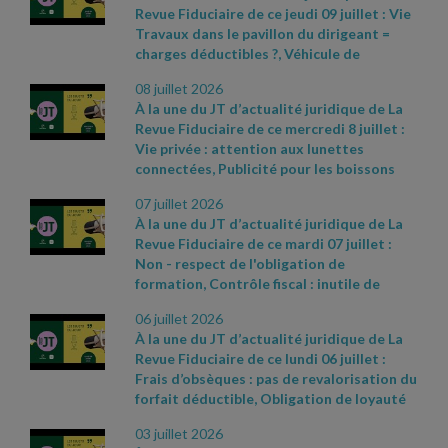
Revue Fiduciaire de ce jeudi 09 juillet : Vie
ordre d’apparition à l’écran :
- Cass. soc. 28
Travaux dans le pavillon du dirigeant =
mai 2026, n° 24
- 17361 FSB
- Cass. com., 20
charges déductibles ?, Véhicule de
mai 2026, n° 25
- 14635
- Réponse
fonction et rupture du contrat de travail,
ministérielle Allisio n° 5572, JO Assemblée
08 juillet 2026
Prescription de l'action en réparation d'un
nationale du 9 juin 2026
À la une du JT d’actualité juridique de La
abus de majorité : quel point de départ ?
Revue Fiduciaire de ce mercredi 8 juillet :
Sources et références par ordre
Vie privée : attention aux lunettes
d’apparition à l’écran :
- CAA Versailles n°
connectées, Publicité pour les boissons
24VE01416 du 4 juin 2026
- Cass. soc., 3
alcooliques : TVA désormais déductible,
juin 2026, n° 25
- 11373 FSD (3e moyen)
-
07 juillet 2026
Dénonciation d'un harcèlement moral
Cass. com., 6 mai 2026, n° 25
- 11498
À la une du JT d’actualité juridique de La
Sources et références par ordre
Revue Fiduciaire de ce mardi 07 juillet :
d’apparition à l’écran :
- Actualités de la
Non
- respect de l'obligation de
CNIL du 11 mai 2026 – « Les lunettes
formation, Contrôle fiscal : inutile de
connectées : la CNIL appelle à la vigilance »
détailler les difficultés rencontrées, Droit
- Actualité BOI du 17 juin 2026
- Cass. soc.
06 juillet 2026
de rétractation : allègement des
10 juin 2026, n° 24
- 20871 D
À la une du JT d’actualité juridique de La
sanctions pénales. Sources et références
Revue Fiduciaire de ce lundi 06 juillet :
par ordre d’apparition à l’écran :
- Réponse
Frais d’obsèques : pas de revalorisation du
ministérielle Aviragnet n° 4213, JO
forfait déductible, Obligation de loyauté
Assemblée nationale du 12 mai 2026
-
du gérant : une interdiction stricte, La
Cass. com. 17 juin 2026 n° 25
- 13855
-
03 juillet 2026
canicule peut justifier le recours à
www.travail
- emploi.gouv.fr, fiche «