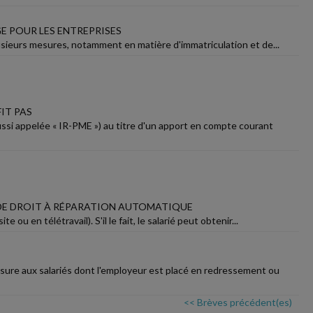
GE POUR LES ENTREPRISES
 plusieurs mesures, notamment en matière d'immatriculation et de...
IT PAS
ussi appelée « IR-PME ») au titre d'un apport en compte courant
S DE DROIT À RÉPARATION AUTOMATIQUE
ou en télétravail). S'il le fait, le salarié peut obtenir...
ssure aux salariés dont l'employeur est placé en redressement ou
<< Brèves précédent(es)