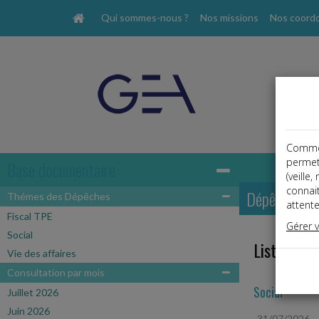
Qui sommes-nous ?
Nos missions
Nos coord
Comme t
permet
Base documentaire
(veille
connai
Dépêches
Thémes des Dépêches
attente
Fiscal TPE
Gérer 
Social
Liste des 
Vie des affaires
Consultation par mois
Social
Juillet 2026
Juin 2026
31/07/2026