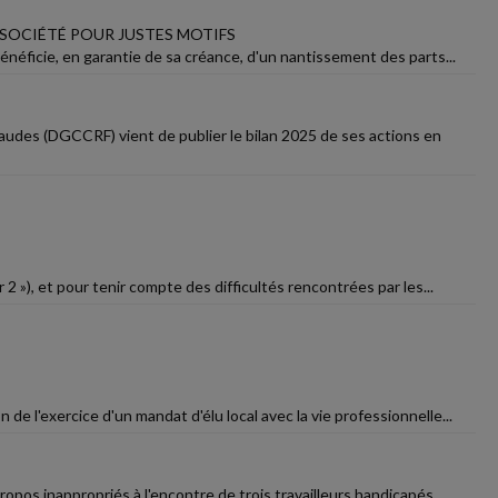
 SOCIÉTÉ POUR JUSTES MOTIFS
bénéficie, en garantie de sa créance, d'un nantissement des parts...
raudes (DGCCRF) vient de publier le bilan 2025 de ses actions en
2 »), et pour tenir compte des difficultés rencontrées par les...
n de l'exercice d'un mandat d'élu local avec la vie professionnelle...
opos inappropriés à l'encontre de trois travailleurs handicapés...