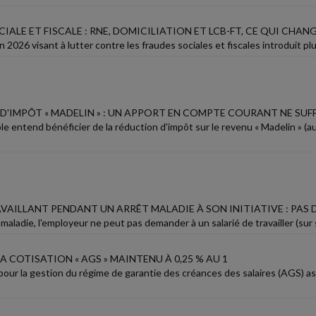
IALE ET FISCALE : RNE, DOMICILIATION ET LCB-FT, CE QUI CHAN
uin 2026 visant à lutter contre les fraudes sociales et fiscales introduit
D'IMPÔT « MADELIN » : UN APPORT EN COMPTE COURANT NE SUFF
le entend bénéficier de la réduction d'impôt sur le revenu « Madelin » (a
AVAILLANT PENDANT UN ARRÊT MALADIE À SON INITIATIVE : PA
maladie, l'employeur ne peut pas demander à un salarié de travailler (sur site 
LA COTISATION « AGS » MAINTENU À 0,25 % AU 1
 pour la gestion du régime de garantie des créances des salaires (AGS) a