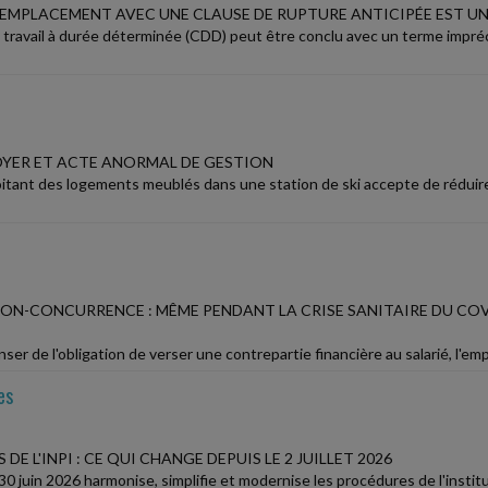
REMPLACEMENT AVEC UNE CLAUSE DE RUPTURE ANTICIPÉE EST UN
 travail à durée déterminée (CDD) peut être conclu avec un terme impréc
LOYER ET ACTE ANORMAL DE GESTION
itant des logements meublés dans une station de ski accepte de réduire
NON-CONCURRENCE : MÊME PENDANT LA CRISE SANITAIRE DU COVI
ser de l'obligation de verser une contrepartie financière au salarié, l'
es
DE L'INPI : CE QUI CHANGE DEPUIS LE 2 JUILLET 2026
0 juin 2026 harmonise, simplifie et modernise les procédures de l'institut n