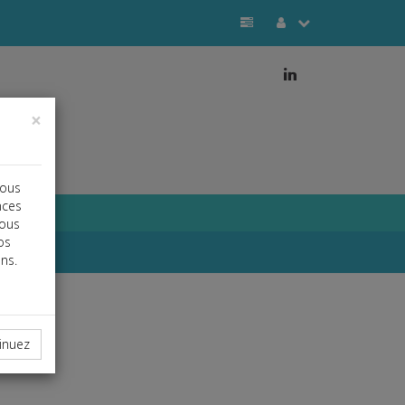
j
×
vous
nces
vous
os
ns.
inuez