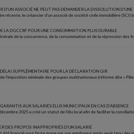
ER D'UN ASSOCIÉ NE PEUT PAS DEMANDER LA DISSOLUTION D'UNE
re récente, le créancier d'un associé de société civile immobilière (SCI) 
 DE LA DGCCRF POUR UNE CONSOMMATION PLUS DURABLE
générale de la concurrence, de la consommation et de la répression des f
UN DÉLAI SUPPLÉMENTAIRE POUR LA DÉCLARATION GIR
de l'imposition minimale des groupes multinationaux (réforme dite « Pilier 
GARANTIS AUX SALARIÉS ÉLUS MUNICIPAUX EN CAS D'ABSENCE
décembre 2025 a créé un statut de l'élu local afin de faciliter la conciliatio
R DES PROPOS INAPPROPRIÉS D'UN SALARIÉ
it été licencié pour faute grave par son employeur après avoir tenu des pr