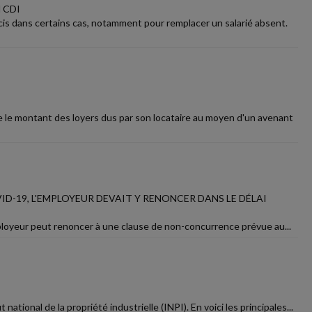
 CDI
is dans certains cas, notamment pour remplacer un salarié absent.
 le montant des loyers dus par son locataire au moyen d'un avenant
D-19, L'EMPLOYEUR DEVAIT Y RENONCER DANS LE DÉLAI
employeur peut renoncer à une clause de non-concurrence prévue au...
ational de la propriété industrielle (INPI). En voici les principales...