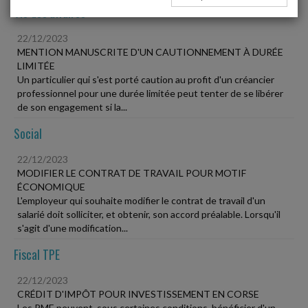
Vie des affaires
22/12/2023
MENTION MANUSCRITE D'UN CAUTIONNEMENT À DURÉE
LIMITÉE
Un particulier qui s'est porté caution au profit d'un créancier
professionnel pour une durée limitée peut tenter de se libérer
de son engagement si la...
Social
22/12/2023
MODIFIER LE CONTRAT DE TRAVAIL POUR MOTIF
ÉCONOMIQUE
L'employeur qui souhaite modifier le contrat de travail d'un
salarié doit solliciter, et obtenir, son accord préalable. Lorsqu'il
s'agit d'une modification...
Fiscal TPE
22/12/2023
CRÉDIT D'IMPÔT POUR INVESTISSEMENT EN CORSE
Les PME peuvent, sous certaines conditions, bénéficier d'un