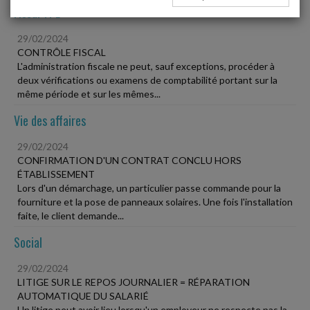
Fiscal TPE
29/02/2024
CONTRÔLE FISCAL
L'administration fiscale ne peut, sauf exceptions, procéder à
deux vérifications ou examens de comptabilité portant sur la
même période et sur les mêmes...
Vie des affaires
29/02/2024
CONFIRMATION D'UN CONTRAT CONCLU HORS
ÉTABLISSEMENT
Lors d'un démarchage, un particulier passe commande pour la
fourniture et la pose de panneaux solaires. Une fois l'installation
faite, le client demande...
Social
29/02/2024
LITIGE SUR LE REPOS JOURNALIER = RÉPARATION
AUTOMATIQUE DU SALARIÉ
Un litige peut avoir lieu lorsqu'un employeur ne respecte pas la