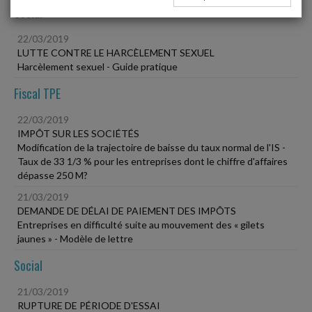
Social
22/03/2019
LUTTE CONTRE LE HARCÈLEMENT SEXUEL
Harcèlement sexuel - Guide pratique
Fiscal TPE
22/03/2019
IMPÔT SUR LES SOCIÉTÉS
Modification de la trajectoire de baisse du taux normal de l'IS -
Taux de 33 1/3 % pour les entreprises dont le chiffre d'affaires
dépasse 250 M?
21/03/2019
DEMANDE DE DÉLAI DE PAIEMENT DES IMPÔTS
Entreprises en difficulté suite au mouvement des « gilets
jaunes » - Modèle de lettre
Social
21/03/2019
RUPTURE DE PÉRIODE D'ESSAI