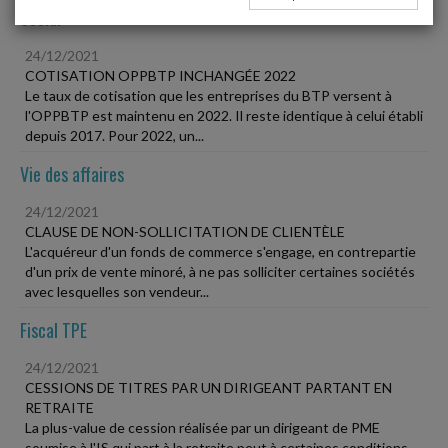
Social
24/12/2021
COTISATION OPPBTP INCHANGÉE 2022
Le taux de cotisation que les entreprises du BTP versent à
l'OPPBTP est maintenu en 2022. Il reste identique à celui établi
depuis 2017. Pour 2022, un...
Vie des affaires
24/12/2021
CLAUSE DE NON-SOLLICITATION DE CLIENTÈLE
L'acquéreur d'un fonds de commerce s'engage, en contrepartie
d'un prix de vente minoré, à ne pas solliciter certaines sociétés
avec lesquelles son vendeur...
Fiscal TPE
24/12/2021
CESSIONS DE TITRES PAR UN DIRIGEANT PARTANT EN
RETRAITE
La plus-value de cession réalisée par un dirigeant de PME
soumise à l'IS qui part à la retraite peut à certaines conditions