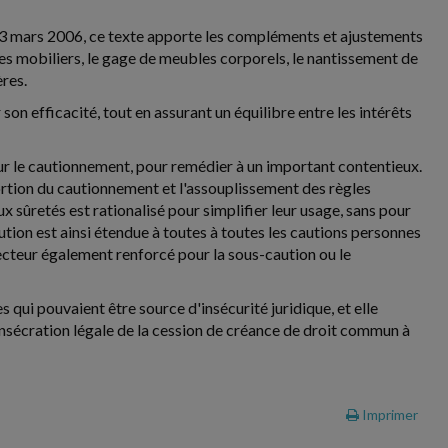
 23 mars 2006, ce texte apporte les compléments et ajustements
es mobiliers, le gage de meubles corporels, le nantissement de
ères.
 son efficacité, tout en assurant un équilibre entre les intérêts
sur le cautionnement, pour remédier à un important contentieux.
ortion du cautionnement et l'assouplissement des règles
x sûretés est rationalisé pour simplifier leur usage, sans pour
ution est ainsi étendue à toutes à toutes les cautions personnes
ecteur également renforcé pour la sous-caution ou le
es qui pouvaient être source d'insécurité juridique, et elle
onsécration légale de la cession de créance de droit commun à
Imprimer