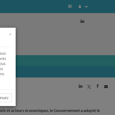
j
×
vous
nces
vous
os
ns.
j
a
b
inuez
onnels et acteurs économiques, le Gouvernement a adopté le