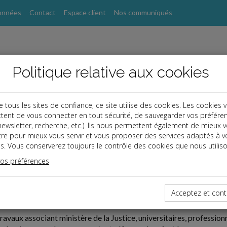
onnées
Contact
Espace client
Nos communiqués
Politique relative aux cookies
ous les sites de confiance, ce site utilise des cookies. Les cookies 
tent de vous connecter en tout sécurité, de sauvegarder vos préfére
, newsletter, recherche, etc.). Ils nous permettent également de mieux 
tre pour mieux vous servir et vous proposer des services adaptés à v
s. Vous conserverez toujours le contrôle des cookies que nous utiliso
vos préférences
ires
09-29
Acceptez et cont
U DROIT DES SÛRETÉS
ravaux associant ministère de la Justice, universitaires, professi