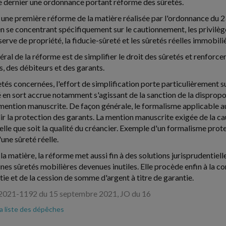
 dernier une ordonnance portant réforme des sûretés.
 une première réforme de la matière réalisée par l'ordonnance du
en se concentrant spécifiquement sur le cautionnement, les privilèg
serve de propriété, la fiducie-sûreté et les sûretés réelles immobili
éral de la réforme est de simplifier le droit des sûretés et renforcer
s, des débiteurs et des garants.
etés concernées, l'effort de simplification porte particulièrement 
é en sort accrue notamment s'agissant de la sanction de la disprop
a mention manuscrite. De façon générale, le formalisme applicable au
lir la protection des garants. La mention manuscrite exigée de la ca
elle que soit la qualité du créancier. Exemple d'un formalisme prot
une sûreté réelle.
 la matière, la réforme met aussi fin à des solutions jurisprudentiell
nes sûretés mobilières devenues inutiles. Elle procède enfin à la c
tie et de la cession de somme d'argent à titre de garantie.
021-1192 du 15 septembre 2021, JO du 16
la liste des dépêches