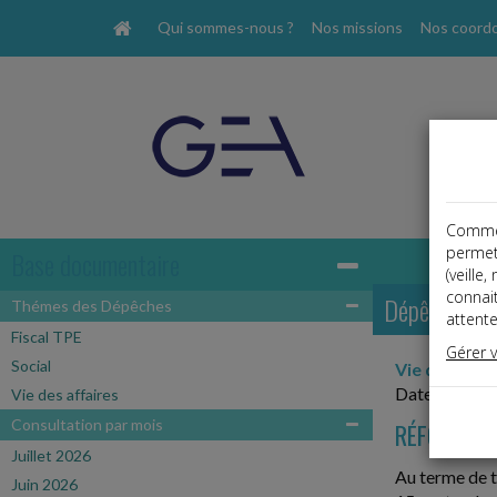
Qui sommes-nous ?
Nos missions
Nos coord
Comme t
permet
Base documentaire
(veille
connai
Dépêches
Thémes des Dépêches
attente
Fiscal TPE
Gérer 
Social
Vie des affa
Date: 2021-
Vie des affaires
Consultation par mois
RÉFORME D
Juillet 2026
Au terme de t
Juin 2026