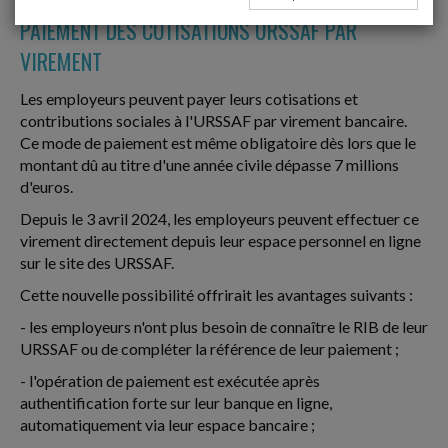
PAIEMENT DES COTISATIONS URSSAF PAR
VIREMENT
Les employeurs peuvent payer leurs cotisations et
contributions sociales à l'URSSAF par virement bancaire.
Ce mode de paiement est même obligatoire dès lors que le
montant dû au titre d'une année civile dépasse 7 millions
d'euros.
Depuis le 3 avril 2024, les employeurs peuvent effectuer ce
virement directement depuis leur espace personnel en ligne
sur le site des URSSAF.
Cette nouvelle possibilité offrirait les avantages suivants :
- les employeurs n'ont plus besoin de connaître le RIB de leur
URSSAF ou de compléter la référence de leur paiement ;
- l'opération de paiement est exécutée après
authentification forte sur leur banque en ligne,
automatiquement via leur espace bancaire ;