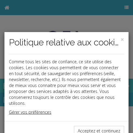
×
Politique relative aux cookies
Comme tous les sites de confiance, ce site utilise des
j
cookies. Les cookies vous permettent de vous connecter
en tout sécurité, de sauvegarder vos préférences (veille,
newsletter, recherche, etc.). Ils nous permettent également
Base documentaire
de mieux vous connaitre pour mieux vous servir et vous
proposer des services adaptés à vos attentes. Vous
Dépêches
conserverez toujours le contrôle des cookies que nous
utilisons.
Gérer vos préférences
j
a
b
Social, Paye
Date: 2024-04-25
Acceptez et continuez