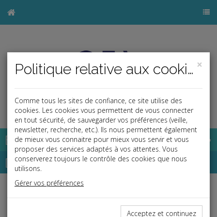
×
Politique relative aux cookies
Comme tous les sites de confiance, ce site utilise des
j
cookies. Les cookies vous permettent de vous connecter
en tout sécurité, de sauvegarder vos préférences (veille,
newsletter, recherche, etc.). Ils nous permettent également
Base documentaire
de mieux vous connaitre pour mieux vous servir et vous
proposer des services adaptés à vos attentes. Vous
Dépêches
conserverez toujours le contrôle des cookies que nous
utilisons.
Gérer vos préférences
j
a
b
Social
Date: 2025-05-28
Acceptez et continuez