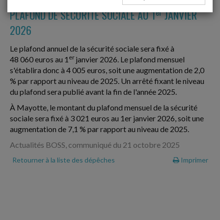
er
PLAFOND DE SÉCURITÉ SOCIALE AU 1
JANVIER
2026
Le plafond annuel de la sécurité sociale sera fixé à
er
48 060 euros au 1
janvier 2026. Le plafond mensuel
s'établira donc à 4 005 euros, soit une augmentation de 2,0
% par rapport au niveau de 2025. Un arrêté fixant le niveau
du plafond sera publié avant la fin de l'année 2025.
À Mayotte, le montant du plafond mensuel de la sécurité
sociale sera fixé à 3 021 euros au 1er janvier 2026, soit une
augmentation de 7,1 % par rapport au niveau de 2025.
Actualités BOSS, communiqué du 21 octobre 2025
Retourner à la liste des dépêches
Imprimer