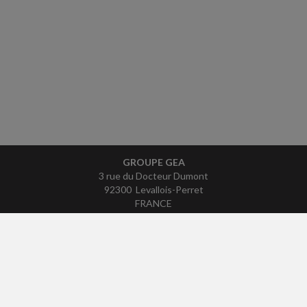
GROUPE GEA
3 rue du Docteur Dumont
92300 Levallois-Perret
FRANCE
Tél : 01 41 49 95 50
ACCUEIL
PLAN
MENTIONS LÉGALES