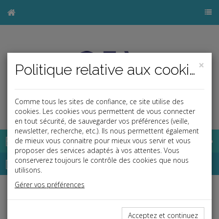
×
Politique relative aux cookies
Comme tous les sites de confiance, ce site utilise des
j
cookies. Les cookies vous permettent de vous connecter
en tout sécurité, de sauvegarder vos préférences (veille,
newsletter, recherche, etc.). Ils nous permettent également
Base documentaire
de mieux vous connaitre pour mieux vous servir et vous
proposer des services adaptés à vos attentes. Vous
Dépêches
conserverez toujours le contrôle des cookies que nous
utilisons.
Gérer vos préférences
j
a
b
Social
Date: 2025-10-27
Acceptez et continuez