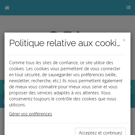
×
Politique relative aux cookies
Comme tous les sites de confiance, ce site utilise des
j
cookies. Les cookies vous permettent de vous connecter
en tout sécurité, de sauvegarder vos préférences (veille,
newsletter, recherche, etc.). Ils nous permettent également
Base documentaire
de mieux vous connaitre pour mieux vous servir et vous
proposer des services adaptés à vos attentes. Vous
Dépêches
conserverez toujours le contrôle des cookies que nous
utilisons.
Gérer vos préférences
j
a
b
Vie des affaires
Date: 2025-12-26
Acceptez et continuez