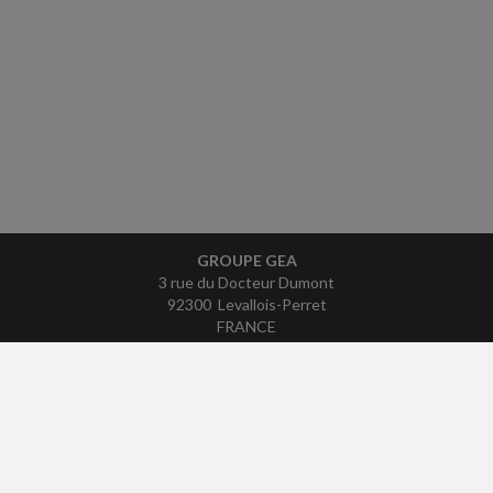
GROUPE GEA
3 rue du Docteur Dumont
92300 Levallois-Perret
FRANCE
Tél : 01 41 49 95 50
ACCUEIL
PLAN
MENTIONS LÉGALES