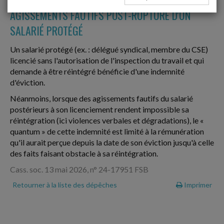
AGISSEMENTS FAUTIFS POST-RUPTURE D'UN
SALARIÉ PROTÉGÉ
Un salarié protégé (ex. : délégué syndical, membre du CSE)
licencié sans l'autorisation de l'inspection du travail et qui
demande à être réintégré bénéficie d'une indemnité
d'éviction.
Néanmoins, lorsque des agissements fautifs du salarié
postérieurs à son licenciement rendent impossible sa
réintégration (ici violences verbales et dégradations), le «
quantum » de cette indemnité est limité à la rémunération
qu'il aurait perçue depuis la date de son éviction jusqu'à celle
des faits faisant obstacle à sa réintégration.
Cass. soc. 13 mai 2026, n° 24-17951 FSB
Retourner à la liste des dépêches
Imprimer