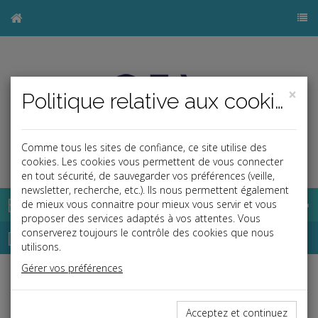
×
Politique relative aux cookies
Comme tous les sites de confiance, ce site utilise des
j
cookies. Les cookies vous permettent de vous connecter
en tout sécurité, de sauvegarder vos préférences (veille,
newsletter, recherche, etc.). Ils nous permettent également
Base documentaire
de mieux vous connaitre pour mieux vous servir et vous
proposer des services adaptés à vos attentes. Vous
Dépêches
conserverez toujours le contrôle des cookies que nous
utilisons.
Gérer vos préférences
j
a
b
Social
Date: 2026-06-05
Acceptez et continuez