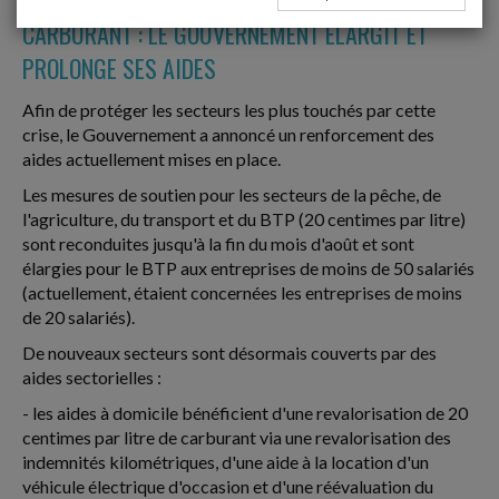
CARBURANT : LE GOUVERNEMENT ÉLARGIT ET
PROLONGE SES AIDES
Afin de protéger les secteurs les plus touchés par cette
crise, le Gouvernement a annoncé un renforcement des
aides actuellement mises en place.
Les mesures de soutien pour les secteurs de la pêche, de
l'agriculture, du transport et du BTP (20 centimes par litre)
sont reconduites jusqu'à la fin du mois d'août et sont
élargies pour le BTP aux entreprises de moins de 50 salariés
(actuellement, étaient concernées les entreprises de moins
de 20 salariés).
De nouveaux secteurs sont désormais couverts par des
aides sectorielles :
- les aides à domicile bénéficient d'une revalorisation de 20
centimes par litre de carburant via une revalorisation des
indemnités kilométriques, d'une aide à la location d'un
véhicule électrique d'occasion et d'une réévaluation du