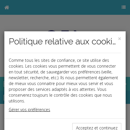
×
Politique relative aux cookies
Comme tous les sites de confiance, ce site utilise des
j
cookies. Les cookies vous permettent de vous connecter
en tout sécurité, de sauvegarder vos préférences (veille,
newsletter, recherche, etc.). Ils nous permettent également
Base documentaire
de mieux vous connaitre pour mieux vous servir et vous
proposer des services adaptés à vos attentes. Vous
Dépêches
conserverez toujours le contrôle des cookies que nous
utilisons.
Gérer vos préférences
j
a
b
Vie des affaires
Date: 2026-06-09
Acceptez et continuez