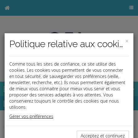
×
Politique relative aux cookies
Comme tous les sites de confiance, ce site utilise des
j
cookies. Les cookies vous permettent de vous connecter
en tout sécurité, de sauvegarder vos préférences (veille,
newsletter, recherche, etc.). Ils nous permettent également
Base documentaire
de mieux vous connaitre pour mieux vous servir et vous
proposer des services adaptés à vos attentes. Vous
Dépêches
conserverez toujours le contrôle des cookies que nous
utilisons.
Gérer vos préférences
j
a
b
Social
Date: 2026-06-12
Acceptez et continuez